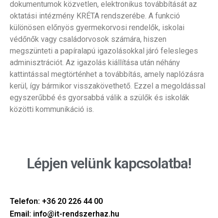
dokumentumok közvetlen, elektronikus továbbítását az
oktatási intézmény KRÉTA rendszerébe. A funkció
különösen előnyös gyermekorvosi rendelők, iskolai
védőnők vagy családorvosok számára, hiszen
megszünteti a papíralapú igazolásokkal járó felesleges
adminisztrációt. Az igazolás kiállítása után néhány
kattintással megtörténhet a továbbítás, amely naplózásra
kerül, így bármikor visszakövethető. Ezzel a megoldással
egyszerűbbé és gyorsabbá válik a szülők és iskolák
közötti kommunikáció is.
Lépjen velünk kapcsolatba!
Telefon: +36 20 226 44 00
Email: info@it-rendszerhaz.hu