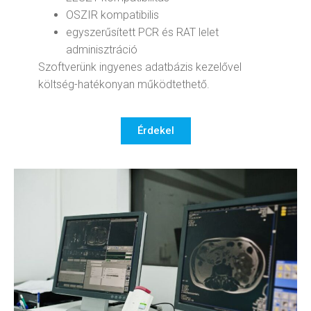
OSZIR kompatibilis
egyszerűsített PCR és RAT lelet
adminisztráció
Szoftverünk ingyenes adatbázis kezelővel
költség-hatékonyan működtethető.
Érdekel