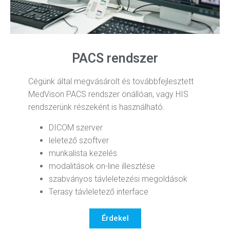
PACS rendszer
Cégünk által megvásárolt és továbbfejlesztett
MedVison PACS rendszer önállóan, vagy HIS
rendszerünk részeként is használható.
DICOM szerver
leletező szoftver
munkalista kezelés
modalitások on-line illesztése
szabványos távleletezési megoldások
Terasy távleletező interface
Érdekel