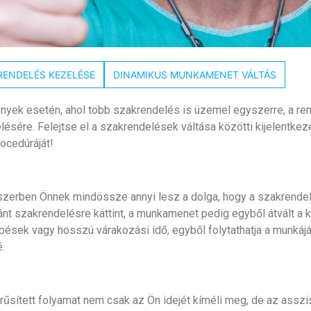
RENDELÉS KEZELÉSE
DINAMIKUS MUNKAMENET VÁLTÁS
yek esetén, ahol több szakrendelés is üzemel egyszerre, a ren
ésére. Felejtse el a szakrendelések váltása közötti kijelentke
ocedúráját!
szerben Önnek mindössze annyi lesz a dolga, hogy a szakrende
ánt szakrendelésre kattint, a munkamenet pedig egyből átvált a 
pések vagy hosszú várakozási idő, egyből folytathatja a munkáj
.
rűsített folyamat nem csak az Ön idejét kíméli meg, de az ass