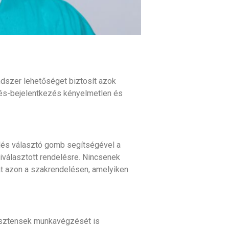
dszer lehetőséget biztosít azok
zés-bejelentkezés
kényelmetlen és
lés választó gomb segítségével a
kiválasztott rendelésre. Nincsenek
át azon a szakrendelésen, amelyiken
zisztensek munkavégzését is