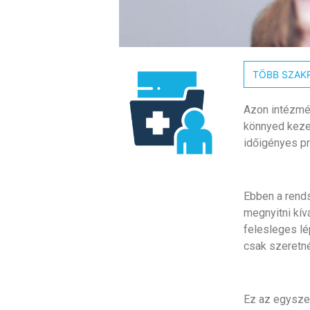
TÖBB SZAK
Azon intézmén
könnyed kezel
időigényes pr
Ebben a rend
megnyitni kív
felesleges lé
csak szeretné
Ez az egysze