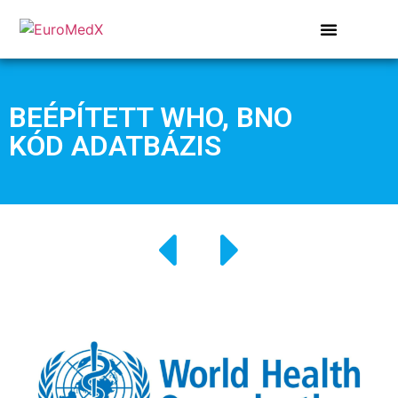
BEÉPÍTETT WHO, BNO
KÓD ADATBÁZIS